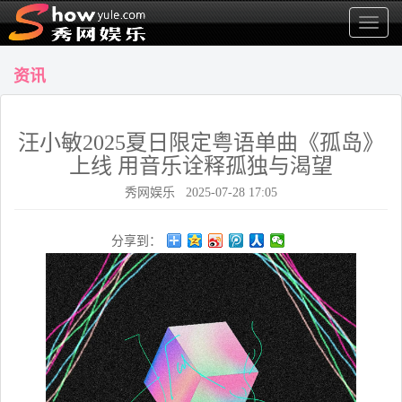
显
示
菜
资讯
单
汪小敏2025夏日限定粤语单曲《孤岛》
上线 用音乐诠释孤独与渴望
秀网娱乐 2025-07-28 17:05
分享到：