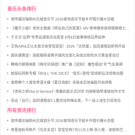
音乐头条排行
周传雄压轴荆州古城音乐节 2026首场音乐节故乡开唱引爆大合唱
《魔方小姐》发布主题曲《转出自己的答案》MV 希林娜依高倾情献唱七旬奶奶勇敢逐梦
于文文“边界”世界巡演南京站官宣 8月8日故事继续边界延伸
艾热AIR&王以太首次体育馆官宣！2026「太热爱」巡回演唱会即将开启
国风遇黄金！翁航融陈姿携手国风女团七朵组合助阵水贝黄金星动日
腾格尔献唱电影《绵羊侦探团》推广曲《送别》 魔性唱出“羊”气反差萌
姚琛玩转新专辑《ROLL THE DICE》 “音乐+游戏”双线新玩法惊艳出圈
曾舜晞个人首张粤语大碟《夏日戏剧》多版本实体画胶开启预售
《须臾之桥Out of Service》限量彩胶正式问世 刘胡轶钢琴演绎创作才华
张远「远行」巡回演唱会5.1重庆站热辣出发，下一站上海生日双场见
所有资讯排行
周传雄压轴荆州古城音乐节 2026首场音乐节故乡开唱引爆大合唱
周星驰执导新片《功夫女足》官宣定档7月11日上映 张小斐、迪丽热巴、张艺兴领衔主演