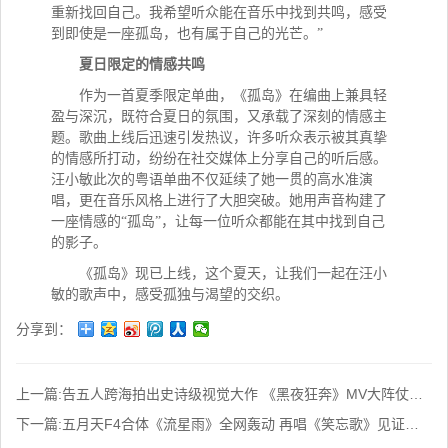
重新找回自己。我希望听众能在音乐中找到共鸣，感受
到即使是一座孤岛，也有属于自己的光芒。”
夏日限定的情感共鸣
作为一首夏季限定单曲，《孤岛》在编曲上兼具轻
盈与深沉，既符合夏日的氛围，又承载了深刻的情感主
题。歌曲上线后迅速引发热议，许多听众表示被其真挚
的情感所打动，纷纷在社交媒体上分享自己的听后感。
汪小敏此次的粤语单曲不仅延续了她一贯的高水准演
唱，更在音乐风格上进行了大胆突破。她用声音构建了
一座情感的
“孤岛”，让每一位听众都能在其中找到自己
的影子。
《孤岛》现已上线，这个夏天，让我们一起在汪小
敏的歌声中，感受孤独与渴望的交织。
分享到：
上一篇:
告五人跨海拍出史诗级视觉大作 《黑夜狂奔》MV大阵仗攻顶沙丘28小时
下一篇:
五月天F4合体《流星雨》全网轰动 再唱《笑忘歌》见证青春花园又盛开