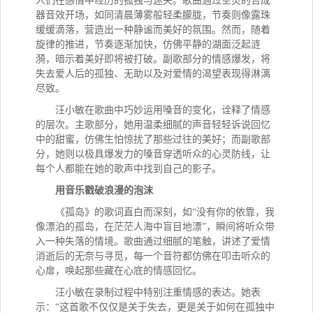
人们在感情中经历的孤独与迷失。歌曲通过空灵的合成
器音效开场，如同清晨薄雾般轻柔朦胧，节奏则像露珠
缓缓滴落，营造出一种静谧而美好的氛围。然而，随着
旋律的推进，节奏逐渐加快，仿佛平静的湖面泛起涟
漪，暗示着美好即将被打破。副歌部分的情感爆发，将
失去爱人后的孤独、无助以及对爱情的渴望表现得淋漓
尽致。
汪小敏在歌曲中巧妙运用嗓音的变化，诠释了情感
的层次。主歌部分，她用温柔细腻的声音轻轻诉说回忆
中的甜蜜，仿佛生怕惊扰了那些过往的美好；而副歌部
分，她则以极具爆发力的嗓音穿透听众的心灵防线，让
每个人都能在她的歌声中找到自己的影子。
用音乐戳破浪漫的泡沫
《孤岛》的歌词直白而深刻，如
“没有你的依靠，我
像漂泊的孤岛，在茫茫人海中盲目地漂”，瞬间将听众带
入一种失落的情境。歌曲通过细腻的笔触，讲述了爱情
消逝后的无奈与寻觅，每一个音符都仿佛在叩击听众的
心扉，唤起那些藏在心底的情感回忆。
汪小敏在录制过程中特别注重情感的表达。她表
示：
“这首歌不仅仅是关于失去，更是关于如何在孤独中