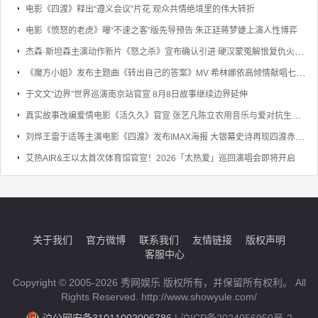
电影《四渡》释出“遵义会议”片花 观众共情绝境里的伟大转折
电影《愤怒的老虎》曝“不速之客”版先导预告 朱正廷蒋梦婕上演人性博弈
杰森·斯坦森主演动作新片《怒之杀》宣布确认引进 硬汉蒙冤解恨复仇火力全开
《魔方小姐》发布主题曲《转出自己的答案》MV 希林娜依高倾情献唱七旬奶奶勇敢逐梦
于文文“边界”世界巡演南京站官宣 8月8日故事继续边界延伸
真实故事改编爱情电影《活久久》官宣 张艺凡陈立农用音乐与爱对抗生命倒计时
刘烨王雷于适等主演电影《四渡》发布IMAX海报 大银幕史诗再现四渡赤水的军事奇迹
艾热AIR&王以太首次体育馆官宣！2026「太热爱」巡回演唱会即将开启
关于我们
官方微博
联系我们
友情链接
版权声明
客服中心
Copyright © 2005-2026 秀网娱乐 版权所有，并保留所有权利。 All
Rights Reserved. http://www.showyule.com/