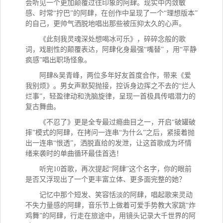
会听见一个更加颠覆过往印象的阿肆。现实中内敛敏
感、时常“拧巴”的阿肆，在创作中呈现了一个“理想版本”
的自己，更帅气洒脱地唱出那些被压抑太久的心声。
《此刻我灵魂深处想喝冰可乐》，碎碎念般的歌
词，戏剧性的颠覆表达，阿肆化身最强
“嘴替” ，用“平静
疯感”唱出职场怪象。
阿肆
&吴青峰，两位多年好友首度合作，带来《爱
我别烦》。男女声默契抛接，控诉身边挥之不去的“烂人
烂事”，轻盈律动和洗脑旋律，呈现一首极具传唱潜力的
复古舞曲。
《不忍了》更是全专最过瘾曲目之一，开启
“破罐破
摔”模式的阿肆，在拷问一连串“为什么”之后，紧接着抛
出一连串“恨透”，洒脱直给的发泄，让这首歌成为坏情
绪来袭时的单曲循环最佳首选！
听完
10首歌，再次提起“阿肆”这个名字，你的眼前
是否又浮现出了一个更丰富立体、更多面完整的她？
记忆中那个短发、笑容恬淡的阿肆，唱起歌来灵动
不失力量感的阿肆，音乐节上做着可爱手势教大家跳
“炸
鸡舞”的阿肆，行走在旅途中，用镜头记录大千世界的阿