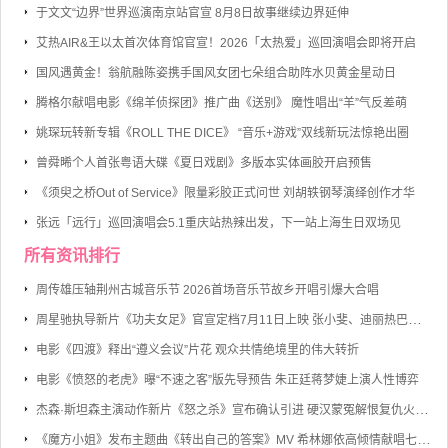
于文文“边界”世界巡演南京站官宣 8月8日故事继续边界延伸
艾热AIR&王以太首次体育馆官宣！2026「太热爱」巡回演唱会即将开启
国风遇黄金！翁航融陈姿携手国风女团七朵组合助阵水贝黄金星动日
腾格尔献唱电影《绵羊侦探团》推广曲《送别》 魔性唱出“羊”气反差萌
姚琛玩转新专辑《ROLL THE DICE》 “音乐+游戏”双线新玩法惊艳出圈
曾舜晞个人首张粤语大碟《夏日戏剧》多版本实体画胶开启预售
《须臾之桥Out of Service》限量彩胶正式问世 刘胡轶钢琴演绎创作才华
张远「远行」巡回演唱会5.1重庆站热辣出发，下一站上海生日双场见
所有资讯排行
周传雄压轴荆州古城音乐节 2026首场音乐节故乡开唱引爆大合唱
周星驰执导新片《功夫女足》官宣定档7月11日上映 张小斐、迪丽热巴、张艺兴领衔主演
电影《四渡》释出“遵义会议”片花 观众共情绝境里的伟大转折
电影《愤怒的老虎》曝“不速之客”版先导预告 朱正廷蒋梦婕上演人性博弈
杰森·斯坦森主演动作新片《怒之杀》宣布确认引进 硬汉蒙冤解恨复仇火力全开
《魔方小姐》发布主题曲《转出自己的答案》MV 希林娜依高倾情献唱七旬奶奶勇敢逐梦