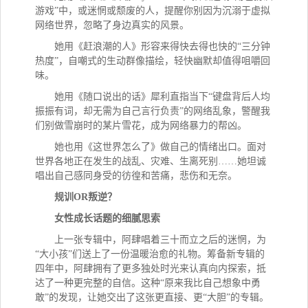
游戏”中，或迷惘或颓废的人，提醒你别因为沉溺于虚拟
网络世界，忽略了身边真实的风景。
她用《赶浪潮的人》形容来得快去得也快的
“三分钟
热度”，自嘲式的生动群像描绘，轻快幽默却值得咀嚼回
味。
她用《随口说出的话》犀利直指当下
“键盘背后人均
振振有词，却无需为自己言行负责”的网络乱象，警醒我
们别做雪崩时的某片雪花，成为网络暴力的帮凶。
她也用《这世界怎么了》做自己的情绪出口。面对
世界各地正在发生的战乱、灾难、生离死别
……她坦诚
唱出自己感同身受的彷徨和苦痛，悲伤和无奈。
规训
OR叛逆？
女性成长话题的细腻思索
上一张专辑中，阿肆唱着三十而立之后的迷惘，为
“大小孩”们送上了一份温暖治愈的礼物。筹备新专辑的
四年中，阿肆拥有了更多独处时光来认真向内探索，抵
达了一种更完整的自信。这种“原来我比自己想象中勇
敢”的发现，让她交出了这张更直接、更“大胆”的专辑。