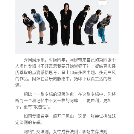
秀网娱乐讯，
时隔四年，阿肆带来自己的第四张个
人唱作专辑《不好意思我要开始冒犯了》。凝结真实经
历萃取的点滴感悟思考，呈上
10首多面主题、多元曲风
的作品，阿肆在音乐的脉络中，拓印下认真生活的痕
迹。
相比上一张专辑的温暖治愈，在这张专辑中，你将
听到一个和记忆中不太一样的阿肆
——更犀利，更坦
率，更有“攻击性”。
如同专辑名字一般开门见山，这是一张尝试挑战既
定法则的专辑。
网络社交法则，女性成长法则，职场生存法则
……