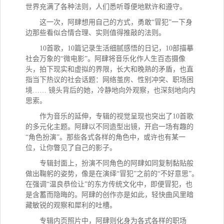
世界充满了各种法则，人们悉听尊便地默许和遵守。
这一次，阿肆想用自己的方式，勇敢
“冒犯”一下身
边那些看似合情合理、实则值得推敲的法则。
10首歌，10篇记录生活细腻感悟的日记，10部描摹
社会万象的“微电影”。阿肆将音乐化作人生百态摄像
头，拍下现实和虚拟的界限，长大和晚熟的矛盾，也直
指当下热议的社会话题：网络茧房、性别冲突、职场困
境…… 镜头背后的她，冷静地向外观察，也深刻地向内
思索。
作为音乐的延伸，专辑的视觉呈现也突出了
10首歌
的多元化主题。阿肆以不同造型出镜，开启一场有趣的
“角色扮演”。那些各式各样的角色中，或许也有某一
位，让你瞥见了自己的影子。
专辑封面上，扮演不同角色的阿肆如同复制黏贴般
做出鞠躬的姿势，像是在演绎
“冒犯”之前的“不好意思”。
在强调“温良恭俭让”的东方传统文化中，即便冒犯，也
是含蓄而隐晦的。阿肆的创作亦是如此，轻快曲风里暗
藏敏锐的观察和犀利的吐槽。
专辑内页照片中，阿肆则化身为各式各样的职场