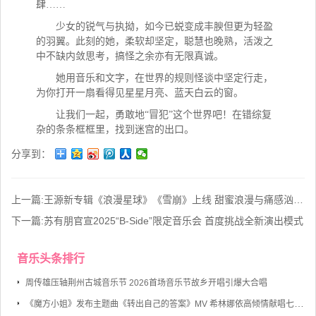
肆……
少女的锐气与执拗，如今已蜕变成丰腴但更为轻盈
的羽翼。此刻的她，柔软却坚定，聪慧也晚熟，活泼之
中不缺内敛思考，搞怪之余亦有无限真诚。
她用音乐和文字，在世界的规则怪谈中坚定行走，
为你打开一扇看得见星星月亮、蓝天白云的窗。
让我们一起，勇敢地
“冒犯”这个世界吧！在错综复
杂的条条框框里，找到迷宫的出口。
分享到：
上一篇:
王源新专辑《浪漫星球》《雪崩》上线 甜蜜浪漫与痛感汹涌的极致碰撞
下一篇:
苏有朋官宣2025“B-Side”限定音乐会 首度挑战全新演出模式
音乐头条排行
周传雄压轴荆州古城音乐节 2026首场音乐节故乡开唱引爆大合唱
《魔方小姐》发布主题曲《转出自己的答案》MV 希林娜依高倾情献唱七旬奶奶勇敢逐梦