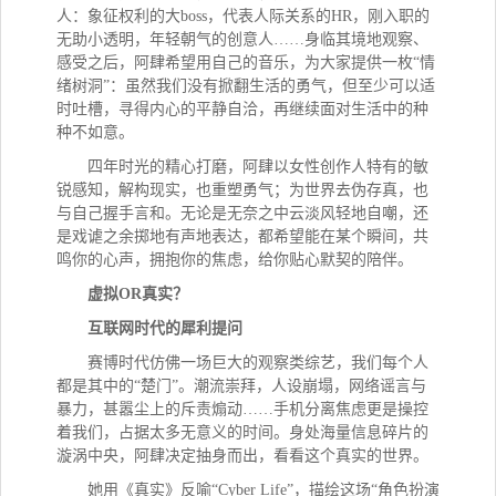
人：象征权利的大
boss，代表人际关系的HR，刚入职的
无助小透明，年轻朝气的创意人……身临其境地观察、
感受之后，阿肆希望用自己的音乐，为大家提供一枚“情
绪树洞”：虽然我们没有掀翻生活的勇气，但至少可以适
时吐槽，寻得内心的平静自洽，再继续面对生活中的种
种不如意。
四年时光的精心打磨，阿肆以女性创作人特有的敏
锐感知，解构现实，也重塑勇气；为世界去伪存真，也
与自己握手言和。无论是无奈之中云淡风轻地自嘲，还
是戏谑之余掷地有声地表达，都希望能在某个瞬间，共
鸣你的心声，拥抱你的焦虑，给你贴心默契的陪伴。
虚拟
OR真实？
互联网时代的犀利提问
赛博时代仿佛一场巨大的观察类综艺，我们每个人
都是其中的
“楚门”。潮流崇拜，人设崩塌，网络谣言与
暴力，甚嚣尘上的斥责煽动……手机分离焦虑更是操控
着我们，占据太多无意义的时间。身处海量信息碎片的
漩涡中央，阿肆决定抽身而出，看看这个真实的世界。
她用《真实》反喻
“Cyber Life”，描绘这场“角色扮演