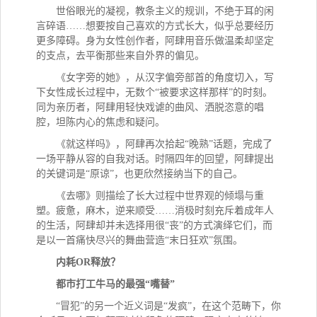
世俗眼光的凝视，教条主义的规训，不绝于耳的闲
言碎语
……想要按自己喜欢的方式长大，似乎总要经历
更多障碍。身为女性创作者，阿肆用音乐做温柔却坚定
的支点，去平衡那些来自外界的偏见。
《女字旁的她》，从汉字偏旁部首的角度切入，写
下女性成长过程中，无数个
“被要求这样那样”的时刻。
同为亲历者，阿肆用轻快戏谑的曲风、洒脱恣意的唱
腔，坦陈内心的焦虑和疑问。
《就这样吗》，阿肆再次拾起
“晚熟”话题，完成了
一场平静从容的自我对话。时隔四年的回望，阿肆提出
的关键词是“原谅”，也更欣然接纳当下的自己。
《去哪》则描绘了长大过程中世界观的倾塌与重
塑。疲惫，麻木，逆来顺受
……消极时刻充斥着成年人
的生活，阿肆却并未选择用很“丧”的方式演绎它们，而
是以一首痛快尽兴的舞曲营造“末日狂欢”氛围。
内耗
OR释放？
都市打工牛马的最强
“嘴替”
“冒犯”的另一个近义词是“发疯”，在这个范畴下，你