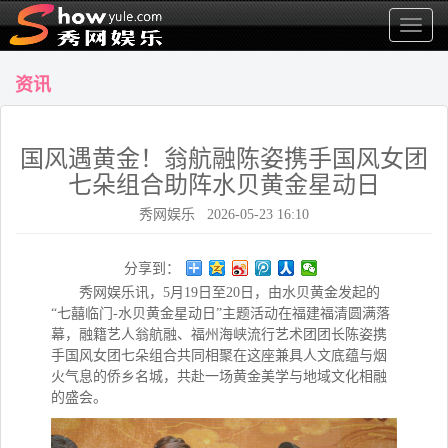
显
示
菜
资讯
单
国风遇黄金！翁航融陈姿携手国风女团
七朵组合助阵水贝黄金星动日
秀网娱乐 2026-05-23 16:10
分享到：
秀网娱乐讯，
5月1
9
日至
20日，由水贝黄金发起的
“
七囍临门
-
水贝黄金星动
日
”主题活动
在
福建福清
圆满落
幕
，
融籍艺人翁航融、福州海峡流行艺术团团长陈姿携
手国风女团七朵组合共同相聚在
这座兼具人文底蕴与烟
火气息的侨乡名城，共赴一场黄金美学与地域文化相融
的盛会。