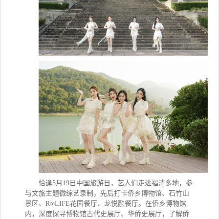
恰逢5月19日中国旅游日，艺人
们走进福清多地，参
与文旅主题微综艺录制，
先后打卡侨乡博物馆、石竹山
景区
、
R∞LIFE花园餐厅
、
龙悦融餐厅
。在侨乡博物馆
内，深度探寻博物馆古代史展厅、华侨史展厅，了解侨