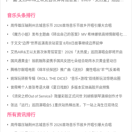
音乐头条排行
周传雄压轴荆州古城音乐节 2026首场音乐节故乡开唱引爆大合唱
《魔方小姐》发布主题曲《转出自己的答案》MV 希林娜依高倾情献唱七旬奶奶勇敢逐梦
于文文“边界”世界巡演南京站官宣 8月8日故事继续边界延伸
艾热AIR&王以太首次体育馆官宣！2026「太热爱」巡回演唱会即将开启
国风遇黄金！翁航融陈姿携手国风女团七朵组合助阵水贝黄金星动日
腾格尔献唱电影《绵羊侦探团》推广曲《送别》 魔性唱出“羊”气反差萌
姚琛玩转新专辑《ROLL THE DICE》 “音乐+游戏”双线新玩法惊艳出圈
曾舜晞个人首张粤语大碟《夏日戏剧》多版本实体画胶开启预售
《须臾之桥Out of Service》限量彩胶正式问世 刘胡轶钢琴演绎创作才华
张远「远行」巡回演唱会5.1重庆站热辣出发，下一站上海生日双场见
所有资讯排行
周传雄压轴荆州古城音乐节 2026首场音乐节故乡开唱引爆大合唱