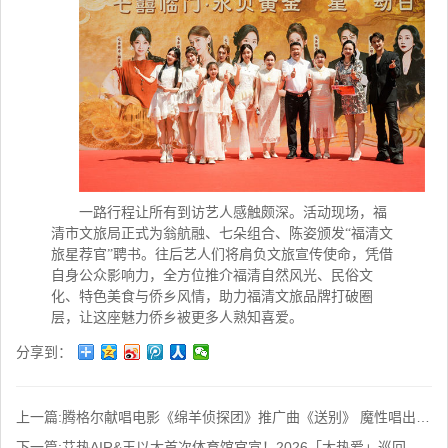
一路行程让所有到访艺人感触颇深。活动现场，福
清市文旅局正式为翁航融、七朵组合、陈姿颁发
“
福清文
旅星荐官
”
聘书。往后艺人们将肩负文旅宣传使命，凭借
自身公众影响力，全方位推介福清自然风光、民俗文
化、特色美食与侨乡风情，助力福清文旅品牌打破圈
层，让这座魅力侨乡被更多人熟知喜爱。
分享到：
上一篇:
腾格尔献唱电影《绵羊侦探团》推广曲《送别》 魔性唱出“羊”气反差萌
下一篇:
艾热AIR&王以太首次体育馆官宣！2026「太热爱」巡回演唱会即将开启