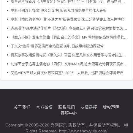
周星驰执导新片《功夫女足》官宣定档7月11日上映 张小斐、迪丽热巴、张艺兴领衔主演
电影《四渡》释出“遵义会议”片花 观众共情绝境里的伟大转折
电影《愤怒的老虎》曝“不速之客”版先导预告 朱正廷蒋梦婕上演人性博弈
杰森·斯坦森主演动作新片《怒之杀》宣布确认引进 硬汉蒙冤解恨复仇火力全开
《魔方小姐》发布主题曲《转出自己的答案》MV 希林娜依高倾情献唱七旬奶奶勇敢逐梦
于文文“边界”世界巡演南京站官宣 8月8日故事继续边界延伸
真实故事改编爱情电影《活久久》官宣 张艺凡陈立农用音乐与爱对抗生命倒计时
刘烨王雷于适等主演电影《四渡》发布IMAX海报 大银幕史诗再现四渡赤水的军事奇迹
艾热AIR&王以太首次体育馆官宣！2026「太热爱」巡回演唱会即将开启
关于我们
官方微博
联系我们
友情链接
版权声明
客服中心
Copyright © 2005-2026 秀网娱乐 版权所有，并保留所有权利。 All
Rights Reserved. http://www.showyule.com/