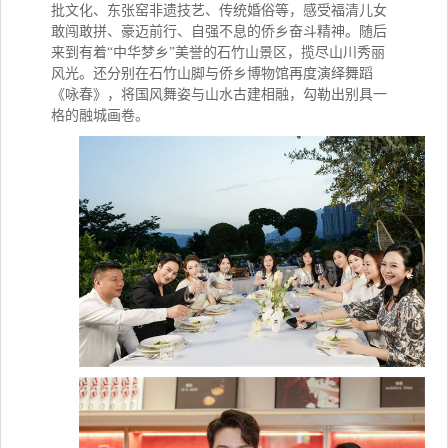
批文化、东张窑非遗技艺、传统婚俗等，感受福清儿女
敢闯敢拼、豪迈前行、自强不息的侨乡奋斗精神。
随后
来到
有着“中华梦乡”美誉的石竹山
景区
，揽尽山川秀丽
风光
。
还分别在石竹山脚与侨乡博物馆再度演绎舞蹈
《咏春》，将国风舞姿与山水古建相融，勾勒出别具一
格的融城画卷。