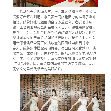
活动
当天，
现场人气高涨、宾客络绎不绝，众多品
牌爱好者慕名到场
，
水贝黄金
门店也
贴心
的
准备
了
趣味
抽奖、缤纷好礼与超值购金
等多重
福利，各式设计新
颖、工艺精湛的黄金饰品琳琅满目，引得往来顾客驻足
挑选。不少七朵组合的粉丝
也
跨越路途奔赴现场，期待
见证国风女团与黄金品牌的别样联动。舞台之上，七朵
组合倾情演绎全网百亿播放量的国风经典曲目《咏
春》，婉转韵律搭配灵动舞姿，尽显国风文化魅力。演
出之余，成员们化身体验学员，跟随水贝黄金主理人钟
女士学习黄金穿搭技巧，沉浸式感受福清传统婚嫁里的
“三金”习俗，探寻黄金首饰承载的东方美学底蕴，以及
民俗文化里代代相传的美好期许。