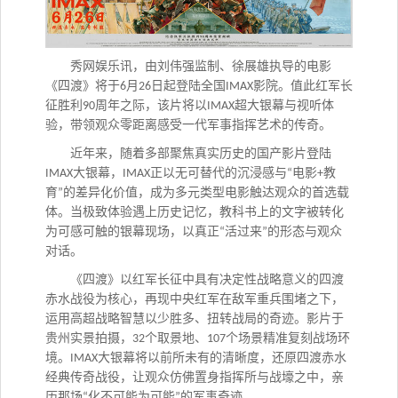
秀网娱乐讯，
由刘伟强监制、徐展雄执导的电影
《四渡》将于
月
日起登陆全国
影院。值此红军长
6
26
IMAX
征胜利
周年之际，该片将以
超大银幕与视听体
90
IMAX
验，带领观众零距离感受一代军事指挥艺术的传奇。
近年来，随着多部聚焦真实历史的国产影片登陆
大银幕，
正以无可替代的沉浸感与
电影
教
IMAX
IMAX
“
+
育
的差异化价值，成为多元类型电影触达观众的首选载
”
体。当极致体验遇上历史记忆，教科书上的文字被转化
为可感可触的银幕现场，以真正
活过来
的形态与观众
“
”
对话。
《四渡》以红军长征中具有决定性战略意义的四渡
赤水战役为核心，再现中央红军在敌军重兵围堵之下，
运用高超战略智慧以少胜多、扭转战局的奇迹。影片于
贵州实景拍摄，
个取景地、
个场景精准复刻战场环
32
107
境。
大银幕将以前所未有的清晰度，还原四渡赤水
IMAX
经典传奇战役，让观众仿佛置身指挥所与战壕之中，亲
历那场
化不可能为可能
的军事奇迹。
“
”