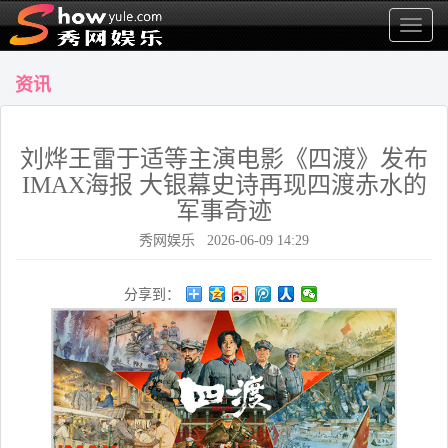
显
示
菜
资讯
单
刘烨王雷于适等主演电影《四渡》发布
IMAX海报 大银幕史诗再现四渡赤水的
军事奇迹
秀网娱乐 2026-06-09 14:29
分享到：