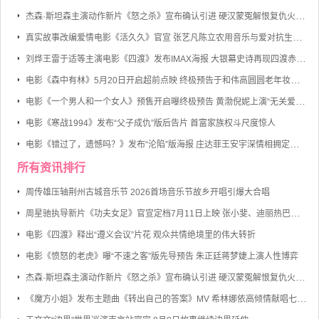
杰森·斯坦森主演动作新片《怒之杀》宣布确认引进 硬汉蒙冤解恨复仇火力全开
真实故事改编爱情电影《活久久》官宣 张艺凡陈立农用音乐与爱对抗生命倒计时
刘烨王雷于适等主演电影《四渡》发布IMAX海报 大银幕史诗再现四渡赤水的军事奇迹
电影《森中有林》5月20日开启超前点映 终极预告于和伟高圆圆老年妆首度曝光
电影《一个男人和一个女人》预售开启曝终极预告 黄渤倪妮上演“无关爱情的邂逅”
电影《寒战1994》发布“父子成仇”版后告片 首富家族权斗尺度惊人
电影《错过了，遗憾吗？》发布“沦陷”版海报 庄达菲王安宇深情相拥定格心动瞬间
所有资讯排行
周传雄压轴荆州古城音乐节 2026首场音乐节故乡开唱引爆大合唱
周星驰执导新片《功夫女足》官宣定档7月11日上映 张小斐、迪丽热巴、张艺兴领衔主演
电影《四渡》释出“遵义会议”片花 观众共情绝境里的伟大转折
电影《愤怒的老虎》曝“不速之客”版先导预告 朱正廷蒋梦婕上演人性博弈
杰森·斯坦森主演动作新片《怒之杀》宣布确认引进 硬汉蒙冤解恨复仇火力全开
《魔方小姐》发布主题曲《转出自己的答案》MV 希林娜依高倾情献唱七旬奶奶勇敢逐梦