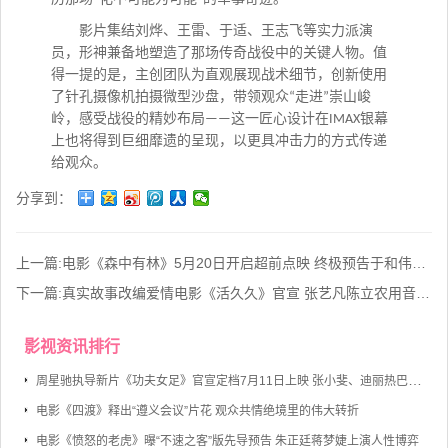
影片集结刘烨、王雷、于适、王志飞等实力派演
员，形神兼备地塑造了那场传奇战役中的关键人物。值
得一提的是，主创团队为直观展现战术细节，创新使用
了针孔摄像机拍摄微型沙盘，带领观众
走进
崇山峻
“
”
岭，感受战役的精妙布局
这一匠心设计在
银幕
——
IMAX
上也将得到巨细靡遗的呈现，以更具冲击力的方式传递
给观众。
分享到：
上一篇:
电影《森中有林》5月20日开启超前点映 终极预告于和伟高圆圆老年妆首度曝光
下一篇:
真实故事改编爱情电影《活久久》官宣 张艺凡陈立农用音乐与爱对抗生命倒计时
影视资讯排行
周星驰执导新片《功夫女足》官宣定档7月11日上映 张小斐、迪丽热巴、张艺兴领衔主演
电影《四渡》释出“遵义会议”片花 观众共情绝境里的伟大转折
电影《愤怒的老虎》曝“不速之客”版先导预告 朱正廷蒋梦婕上演人性博弈