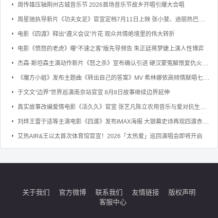
周传雄压轴荆州古城音乐节 2026首场音乐节故乡开唱引爆大合唱
周星驰执导新片《功夫女足》官宣定档7月11日上映 张小斐、迪丽热巴、张艺兴领衔主演
电影《四渡》释出“遵义会议”片花 观众共情绝境里的伟大转折
电影《愤怒的老虎》曝“不速之客”版先导预告 朱正廷蒋梦婕上演人性博弈
杰森·斯坦森主演动作新片《怒之杀》宣布确认引进 硬汉蒙冤解恨复仇火力全开
《魔方小姐》发布主题曲《转出自己的答案》MV 希林娜依高倾情献唱七旬奶奶勇敢逐梦
于文文“边界”世界巡演南京站官宣 8月8日故事继续边界延伸
真实故事改编爱情电影《活久久》官宣 张艺凡陈立农用音乐与爱对抗生命倒计时
刘烨王雷于适等主演电影《四渡》发布IMAX海报 大银幕史诗再现四渡赤水的军事奇迹
艾热AIR&王以太首次体育馆官宣！2026「太热爱」巡回演唱会即将开启
关于我们
官方微博
联系我们
友情链接
版权声明
客服中心