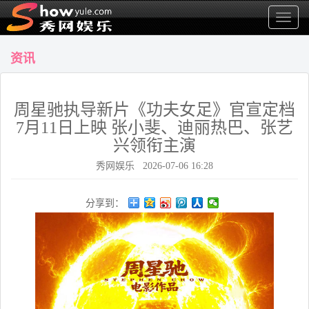
显
示
菜
资讯
单
周星驰执导新片《功夫女足》官宣定档
7月11日上映 张小斐、迪丽热巴、张艺
兴领衔主演
秀网娱乐 2026-07-06 16:28
分享到：