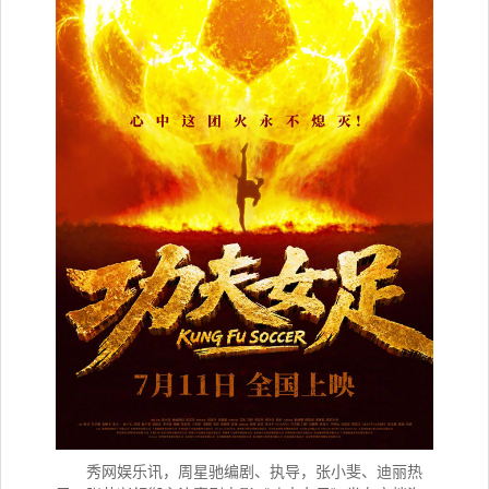
秀网娱乐讯，
周星驰编剧、执导，张小斐、迪丽热