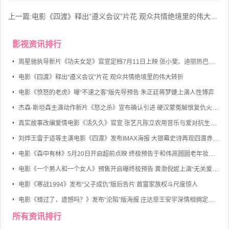
上一篇:
电影《四渡》释出“遵义会议”片花 观众共情绝境里的伟大转折
影视资讯排行
周星驰执导新片《功夫女足》官宣定档7月11日上映 张小斐、迪丽热巴、张艺兴领衔主演
电影《四渡》释出“遵义会议”片花 观众共情绝境里的伟大转折
电影《愤怒的老虎》曝“不速之客”版先导预告 朱正廷蒋梦婕上演人性博弈
杰森·斯坦森主演动作新片《怒之杀》宣布确认引进 硬汉蒙冤解恨复仇火力全开
真实故事改编爱情电影《活久久》官宣 张艺凡陈立农用音乐与爱对抗生命倒计时
刘烨王雷于适等主演电影《四渡》发布IMAX海报 大银幕史诗再现四渡赤水的军事奇迹
电影《森中有林》5月20日开启超前点映 终极预告于和伟高圆圆老年妆首度曝光
电影《一个男人和一个女人》预售开启曝终极预告 黄渤倪妮上演“无关爱情的邂逅”
电影《寒战1994》发布“父子成仇”版后告片 首富家族权斗尺度惊人
电影《错过了，遗憾吗？》发布“沦陷”版海报 庄达菲王安宇深情相拥定格心动瞬间
所有资讯排行