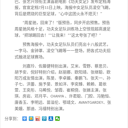
巴、张艺兴领衔主演喜剧电影《功夫女足》发布定档海
报，官宣定档
月
日上映。海报中女足队员凌空飞踢，
7
11
背后是燃烧的巨型足球，“心中这团火永不熄灭！”
周星驰，回来了！
版预告，同步开启预售。预告
“
”
周星驰风格十足，功夫女足队训练场上空惊现超高速足
球，
把球踢回去！
让我来！
这太夸张了吧？
“
”“
”“
”
预售海报中，功夫女足队队员们亮出十八般武艺，
一字马、金钟罩、凌空飞踢等一一登场，把各式功夫招
式融进足球赛场。
刘嘉玲、佐藤健特别出演，艾米、雪野、蔡思贝、
胡予安、倪好特别介绍，赵丽娜、欧阳靖、张继聪、欧
阳万成友情出演，陈旻、李卓媚、秦鹏飞、张天一、孙
子七、洪蕾、施予斐、景如洋、李奕臻、赖赖、葛依
萱、王奕彤、马睎悦、邹霞、崔桐侥、张娣主演，张
琪、房岩、邓月平、
、许君聪、门腔、冯勉恒、
CHANYA
唐香玉、李明远、苗溢伦、鄂靖文、
、张
AVANTGARDEY
美娥、那迪、冯禧特别出演。
分享到：