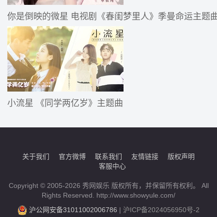
你是倒映的微星 电视剧《春闺梦里人》季曼命运主题
小流星 《同学两亿岁》主题曲
关于我们
官方微博
联系我们
友情链接
版权声明
客服中心
Copyright © 2005-2026 秀网娱乐 版权所有，并保留所有权利。 All
Rights Reserved. http://www.showyule.com/
沪公网安备31011002006786
|
沪ICP备2024056950号-2