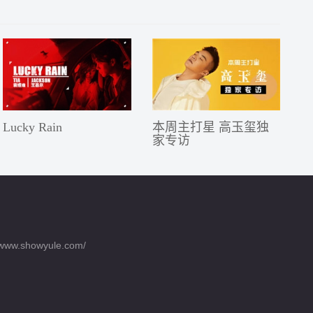
Lucky Rain
本周主打星 高玉玺独
家专访
ww.showyule.com/