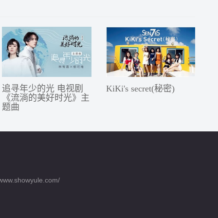
追寻年少的光 电视剧
KiKi's secret(秘密)
《流淌的美好时光》主
题曲
ww.showyule.com/