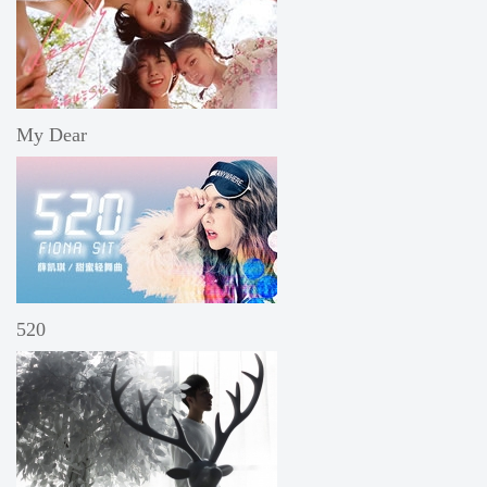
My Dear
520