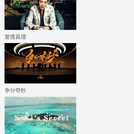
爱情真理
争分夺秒