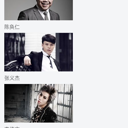
陈奂仁
张义杰