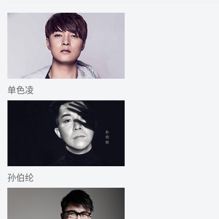
单色凌
孙伯纶