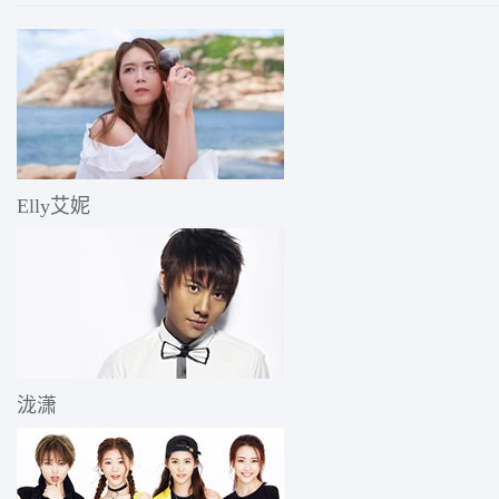
Elly艾妮
泷潇