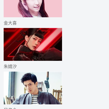
金大喜
朱婧汐