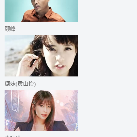
顾峰
糖妹(黄山怡)