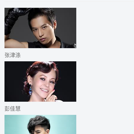
张津涤
彭佳慧